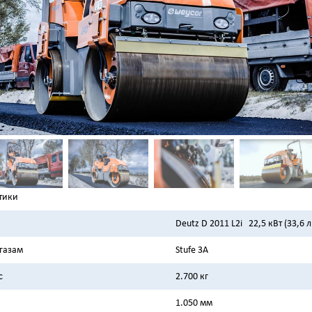
тики
Deutz D 2011 L2i 22,5 кВт (33,6 л.
газам
Stufe 3A
с
2.700 кг
1.050 мм