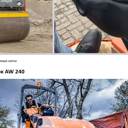
мные катки
ок AW 240